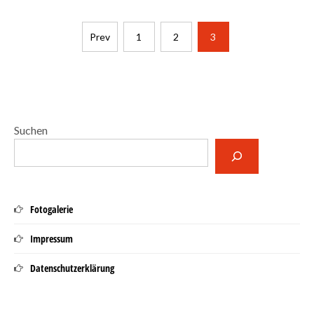
Seitennummerierung
Prev
1
2
3
der
Beiträge
Suchen
Fotogalerie
Impressum
Datenschutzerklärung