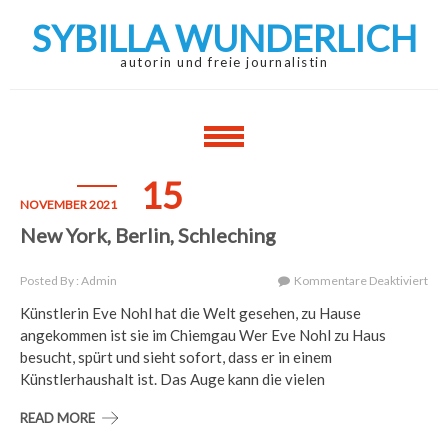
Skip
Skip
SYBILLA WUNDERLICH
to
to
navigation
content
autorin und freie journalistin
15
NOVEMBER 2021
New York, Berlin, Schleching
Für
Posted By : Admin
Kommentare Deaktiviert
Ne
Künstlerin Eve Nohl hat die Welt gesehen, zu Hause
Yor
angekommen ist sie im Chiemgau Wer Eve Nohl zu Haus
Berl
Sch
besucht, spürt und sieht sofort, dass er in einem
Künstlerhaushalt ist. Das Auge kann die vielen
READ MORE