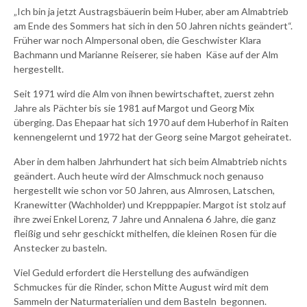
„Ich bin ja jetzt Austragsbäuerin beim Huber, aber am Almabtrieb
am Ende des Sommers hat sich in den 50 Jahren nichts geändert“.
Früher war noch Almpersonal oben, die Geschwister Klara
Bachmann und Marianne Reiserer, sie haben Käse auf der Alm
hergestellt.
Seit 1971 wird die Alm von ihnen bewirtschaftet, zuerst zehn
Jahre als Pächter bis sie 1981 auf Margot und Georg Mix
überging. Das Ehepaar hat sich 1970 auf dem Huberhof in Raiten
kennengelernt und 1972 hat der Georg seine Margot geheiratet.
Aber in dem halben Jahrhundert hat sich beim Almabtrieb nichts
geändert. Auch heute wird der Almschmuck noch genauso
hergestellt wie schon vor 50 Jahren, aus Almrosen, Latschen,
Kranewitter (Wachholder) und Krepppapier. Margot ist stolz auf
ihre zwei Enkel Lorenz, 7 Jahre und Annalena 6 Jahre, die ganz
fleißig und sehr geschickt mithelfen, die kleinen Rosen für die
Anstecker zu basteln.
Viel Geduld erfordert die Herstellung des aufwändigen
Schmuckes für die Rinder, schon Mitte August wird mit dem
Sammeln der Naturmaterialien und dem Basteln begonnen.