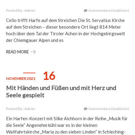
Für
Posted By : Admin
Kommentare Deaktiviert
Mus
Cello trifft Harfe auf dem Streichen Die St. Servatius Kirche
An
auf dem Streichen – dieser besondere Ort liegt 814 Meter
Ein
Bes
hoch über dem Tal der Tiroler Achen in der Hochgebirgswelt
Ort
der Chiemgauer Alpen und es
READ MORE
16
NOVEMBER 2021
Mit Händen und Füßen und mit Herz und
Seele gespielt
Für
Posted By : Admin
Kommentare Deaktiviert
Mit
Ein Harfen-Konzert mit Silke Aichhorn in der Reihe „Musik für
Hä
die Seele“ Angenehm kühl war es in der kleinen
Un
Füß
Wallfahrtskirche „Maria zu den sieben Linden“ in Schleching-