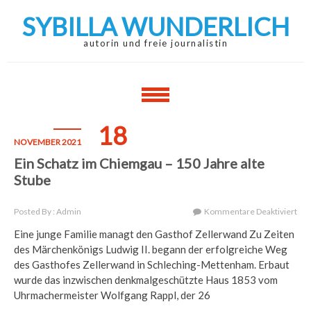
Skip
Skip
SYBILLA WUNDERLICH
to
to
navigation
content
autorin und freie journalistin
18
NOVEMBER 2021
Ein Schatz im Chiemgau – 150 Jahre alte
Stube
Für
Posted By : Admin
Kommentare Deaktiviert
Ein
Eine junge Familie managt den Gasthof Zellerwand Zu Zeiten
Sch
des Märchenkönigs Ludwig II. begann der erfolgreiche Weg
Im
Chi
des Gasthofes Zellerwand in Schleching-Mettenham. Erbaut
–
wurde das inzwischen denkmalgeschützte Haus 1853 vom
150
Uhrmachermeister Wolfgang Rappl, der 26
Jah
Alt