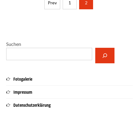
Seitennummerierung
Prev
1
2
der
Beiträge
Suchen
Fotogalerie
Impressum
Datenschutzerklärung