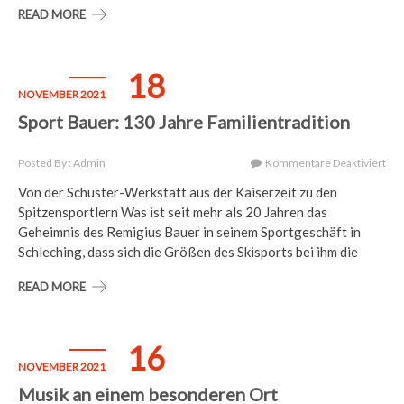
READ MORE
Stu
18
NOVEMBER 2021
Sport Bauer: 130 Jahre Familientradition
Für
Posted By : Admin
Kommentare Deaktiviert
Spo
Von der Schuster-Werkstatt aus der Kaiserzeit zu den
Bau
Spitzensportlern Was ist seit mehr als 20 Jahren das
130
Jah
Geheimnis des Remigius Bauer in seinem Sportgeschäft in
Fam
Schleching, dass sich die Größen des Skisports bei ihm die
READ MORE
16
NOVEMBER 2021
Musik an einem besonderen Ort