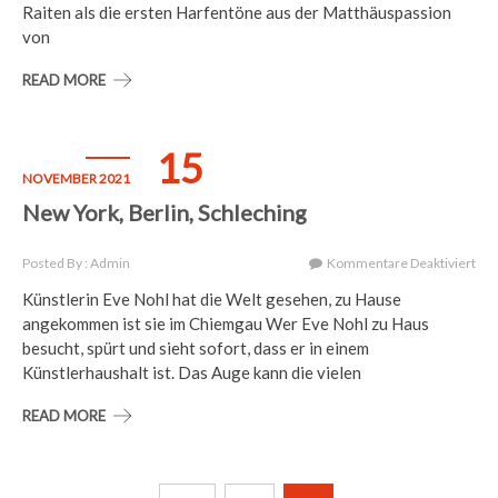
Un
Raiten als die ersten Harfentöne aus der Matthäuspassion
Mit
von
Her
Un
READ MORE
See
Ges
15
NOVEMBER 2021
New York, Berlin, Schleching
Für
Posted By : Admin
Kommentare Deaktiviert
Ne
Künstlerin Eve Nohl hat die Welt gesehen, zu Hause
Yor
angekommen ist sie im Chiemgau Wer Eve Nohl zu Haus
Berl
Sch
besucht, spürt und sieht sofort, dass er in einem
Künstlerhaushalt ist. Das Auge kann die vielen
READ MORE